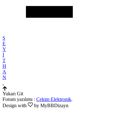
S
E
Y
İ
T
H
A
N
.
Yukarı Git
Forum yazılımı :
Çekim Elektronik
.
Design with
by MyBBDizayn