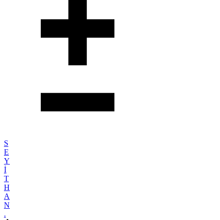
S
E
Y
İ
T
H
A
N
.