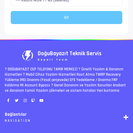
DoğuBayazıt Teknik Servis
Repair Team
? DOĞUBAYAZIT CEP TELEFONU TAMİR MERKEZİ ?️ Ücretli Yazılım & Donanım
Hizmetleri ? Mobil Cihaz Yazılım Hizmetleri Root Atma TWRP Recovery
Yükleme IMEI Onarımı (Yasal çerçevede) EFS Yedekleme / Onarma FRP
Kaldırma Mi Account Bypass ? Genel Donanım ve Yazılım Sorunları Anakart
ve donanım tamiri Yazılım çökmeleri ve sistem hataları Veri kurtarma
Bağlantılar
NAVIGATION
RSS