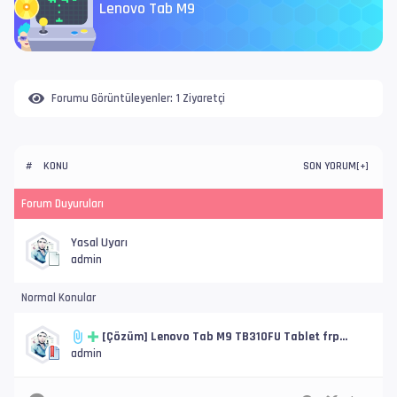
Lenovo Tab M9
Forumu Görüntüleyenler:
1 Ziyaretçi
KONU
SON YORUM
#
[
+
]
Forum Duyuruları
Yasal Uyarı
admin
Normal Konular
[Çözüm] Lenovo Tab M9 TB310FU Tablet frp
Çözümü
admin