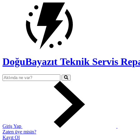
DoğuBayazıt Teknik Servis
Rep
Giriş Yap
Zaten üye misin?
Kayıt Ol