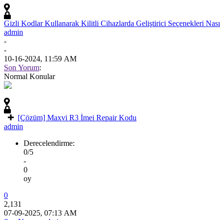
Gizli Kodlar Kullanarak Kilitli Cihazlarda Geliştirici Seçenekleri Nasıl 
admin
-
-
10-16-2024, 11:59 AM
Son Yorum
:
Normal Konular
[Çözüm] Maxvi R3 İmei Repair Kodu
admin
Derecelendirme:
0/5
-
0
oy
0
2,131
07-09-2025, 07:13 AM