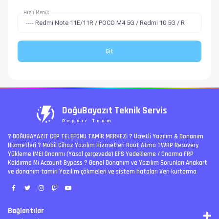
Hızlı Menü:
DoğuBayazıt Teknik Servis
Repair Team
? DOĞUBAYAZIT CEP TELEFONU TAMİR MERKEZİ ?️ Ücretli Yazılım & Donanım
Hizmetleri ? Mobil Cihaz Yazılım Hizmetleri Root Atma TWRP Recovery
Yükleme IMEI Onarımı (Yasal çerçevede) EFS Yedekleme / Onarma FRP
Kaldırma Mi Account Bypass ? Genel Donanım ve Yazılım Sorunları Anakart
ve donanım tamiri Yazılım çökmeleri ve sistem hataları Veri kurtarma
Bağlantılar