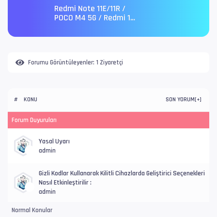
Redmi Note 11E/11R /
POCO M4 5G / Redmi 10
5G / Redmi note 11
Prime 5G (light)
Forumu Görüntüleyenler:
1 Ziyaretçi
KONU
SON YORUM
#
[
+
]
Forum Duyuruları
Yasal Uyarı
admin
Gizli Kodlar Kullanarak Kilitli Cihazlarda Geliştirici Seçenekleri
Nasıl Etkinleştirilir :
admin
Normal Konular