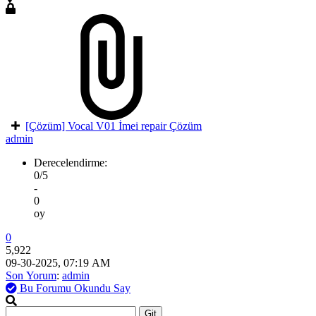
[Çözüm] Vocal V01 İmei repair Çözüm
admin
Derecelendirme:
0/5
-
0
oy
0
5,922
09-30-2025, 07:19 AM
Son Yorum
:
admin
Bu Forumu Okundu Say