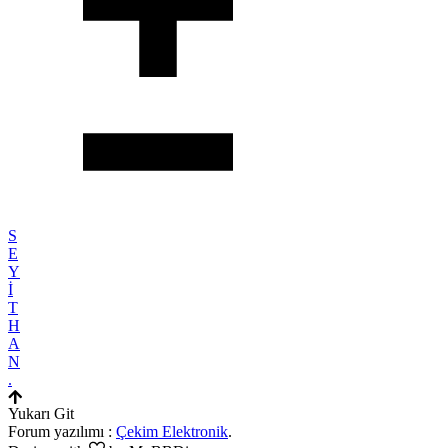
S
E
Y
İ
T
H
A
N
.
Yukarı Git
Forum yazılımı :
Çekim Elektronik
.