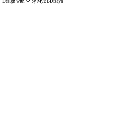
Design with
by MyBBDizayn