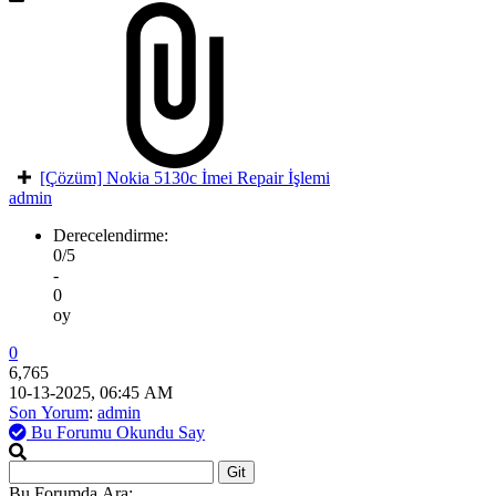
[Çözüm] Nokia 5130c İmei Repair İşlemi
admin
Derecelendirme:
0/5
-
0
oy
0
6,765
10-13-2025, 06:45 AM
Son Yorum
:
admin
Bu Forumu Okundu Say
Bu Forumda Ara: