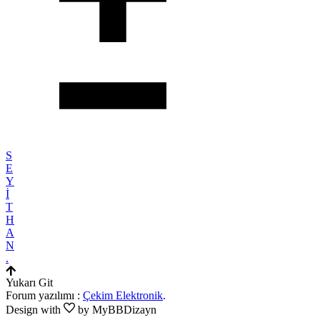
S
E
Y
İ
T
H
A
N
.
Yukarı Git
Forum yazılımı :
Çekim Elektronik
.
Design with
by MyBBDizayn