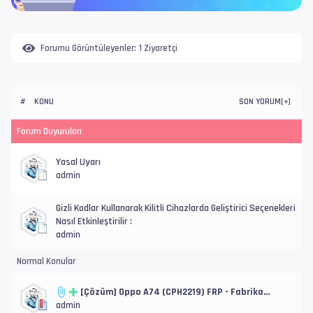
Forumu Görüntüleyenler:
1 Ziyaretçi
KONU
SON YORUM
#
[
+
]
Forum Duyuruları
Yasal Uyarı
admin
Gizli Kodlar Kullanarak Kilitli Cihazlarda Geliştirici Seçenekleri
Nasıl Etkinleştirilir :
admin
Normal Konular
[Çözüm] Oppo A74 (CPH2219) FRP - Fabrika
Ayarlarına Sıfırlama
admin