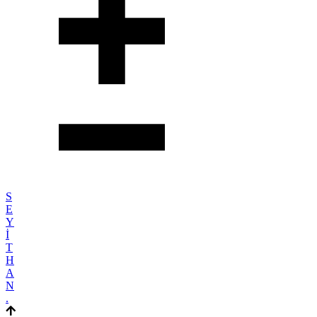
S
E
Y
İ
T
H
A
N
.