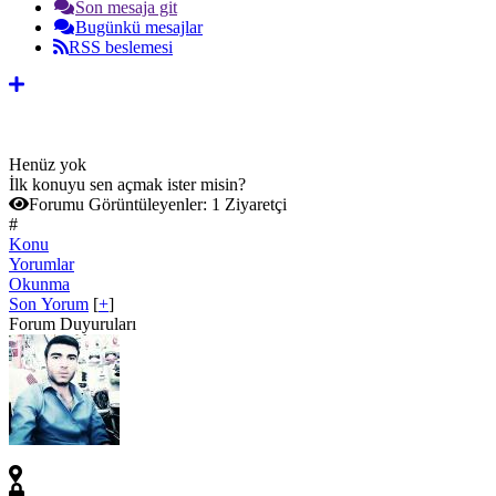
Son mesaja git
Bugünkü mesajlar
RSS beslemesi
Henüz yok
İlk konuyu sen açmak ister misin?
Forumu Görüntüleyenler:
1 Ziyaretçi
#
Konu
Yorumlar
Okunma
Son Yorum
[
+
]
Forum Duyuruları