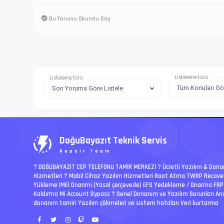
Bu Forumu Okundu Say
Listeleme türü
Listeleme türü
DoğuBayazıt Teknik Servis
Repair Team
? DOĞUBAYAZIT CEP TELEFONU TAMİR MERKEZİ ?️ Ücretli Yazılım & Don
Hizmetleri ? Mobil Cihaz Yazılım Hizmetleri Root Atma TWRP Recove
Yükleme IMEI Onarımı (Yasal çerçevede) EFS Yedekleme / Onarma FRP
Kaldırma Mi Account Bypass ? Genel Donanım ve Yazılım Sorunları An
donanım tamiri Yazılım çökmeleri ve sistem hataları Veri kurtarma