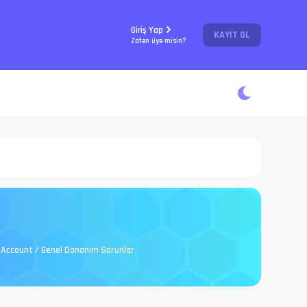
Giriş Yap
KAYIT OL
Zaten üye misin?
Mi Account / Genel Donanım Sorunlar