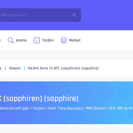
i
Arama
Yardım
Market
e
Xiaomi
Redmi Note 13 NFC (sapphiren) (sapphire)
 (sapphiren) (sapphire)
hire) Ücretli İşler / Yazılım / Root Twrp Recovery / IMEI Onarım / EFS, FRP ve 