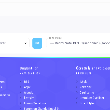
Hızlı Menü:
Bağlantılar
Ücretli İşler | Paid Jo
NAVIGATION
PREMIUM
RSS
İstek
anım
ry
Arşiv
Paketler
Ajanda
Özel tema
akart ve
İletişim
Premium üyelikler
Forum Yönetimi
Ücretli İşler
Forumları Okundu Kabul Et