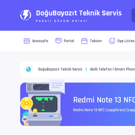
DoğuBayazıt Teknik Servis
Repair Çözüm Adresi
Anasayfa
Portal
Takvim
Üye Listes
DoğuBayazıt Teknik Servis
Akıllı Telefon | Smart Phon
Redmi Note 13 NFC
Redmi Note 13 NFC (sapphiren) (sapp