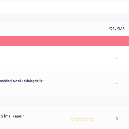
YORUMLAR
-
nekleri Nasıl Etkinleştirilir :
-
2 İmei Repair
0