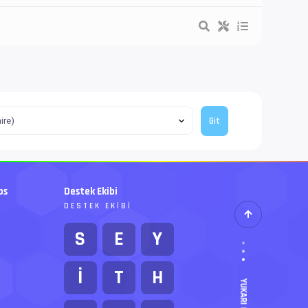
bs
Destek Ekibi
DESTEK EKIBI
S
E
Y
İ
T
H
YUKARI GIT