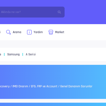
i
Arama
Yardım
Market
e
Samsung
A Serisi
Recovery / IMEI Onarım / EFS, FRP ve Account / Genel Donanım Sorunlar