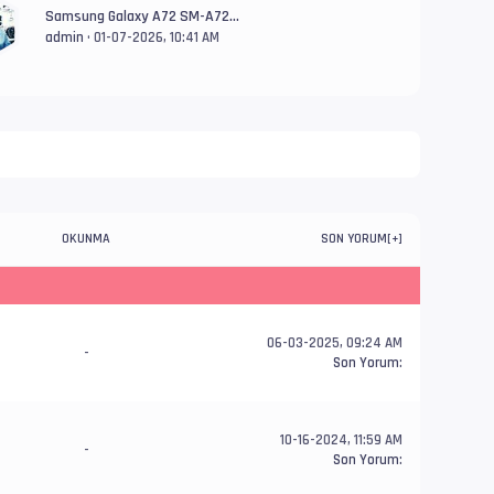
Samsung Galaxy A72 SM-A72...
admin
• 01-07-2026, 10:41 AM
OKUNMA
SON YORUM
[
+
]
06-03-2025, 09:24 AM
-
Son Yorum
:
10-16-2024, 11:59 AM
-
Son Yorum
: