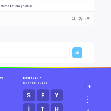
ölüme taşınmış olabilir.
bs
Destek Ekibi
DESTEK EKIBI
S
E
Y
İ
T
H