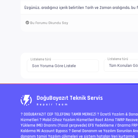
Üzgünüz, aradığınız içerik belirtilen Tarih ve Zaman aralığında, b
Bu Forumu Okundu Say
Listeleme türü
Listeleme türü
DoğuBayazıt Teknik Servis
Repair Team
? DOĞUBAYAZIT CEP TELEFONU TAMİR MERKEZİ ?️ Ücretli Yazılım & Don
Hizmetleri ? Mobil Cihaz Yazılım Hizmetleri Root Atma TWRP Recove
Yükleme IMEI Onarımı (Yasal çerçevede) EFS Yedekleme / Onarma FRP
Kaldırma Mi Account Bypass ? Genel Donanım ve Yazılım Sorunları An
donanım tamiri Yazılım çökmeleri ve sistem hataları Veri kurtarma