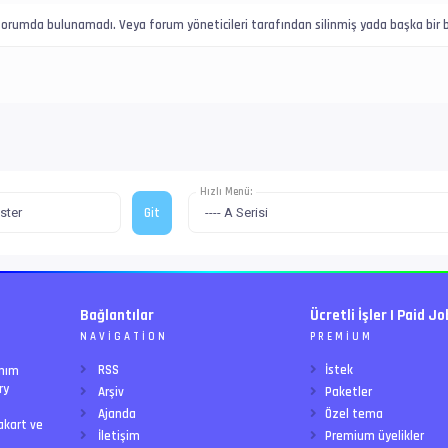
u forumda bulunamadı. Veya forum yöneticileri tarafından silinmiş yada başka bir b
Hızlı Menü:
Bağlantılar
Ücretli İşler | Paid Jo
NAVIGATION
PREMIUM
RSS
İstek
anım
ry
Arşiv
Paketler
Ajanda
Özel tema
akart ve
İletişim
Premium üyelikler