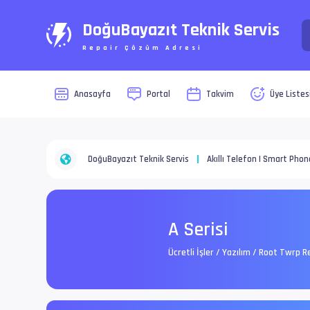
DoğuBayazıt Teknik Servis
Repair Çözüm Adresi
Anasayfa
Portal
Takvim
Üye Listes
DoğuBayazıt Teknik Servis
Akıllı Telefon | Smart Phon
A Serisi
Ücretli İşler / Yazılım / Root Twrp 