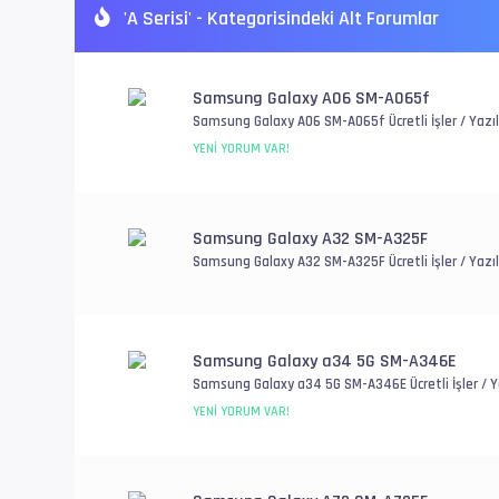
'A Serisi' - Kategorisindeki Alt Forumlar
Samsung Galaxy A06 SM-A065f
Samsung Galaxy A06 SM-A065f Ücretli İşler / Yazıl
Genel Donanım Sorunlar
YENI YORUM VAR!
Samsung Galaxy A32 SM-A325F
Samsung Galaxy A32 SM-A325F Ücretli İşler / Yazıl
Genel Donanım Sorunlar
Samsung Galaxy a34 5G SM-A346E
Samsung Galaxy a34 5G SM-A346E Ücretli İşler / Ya
Account / Genel Donanım Sorunlar
YENI YORUM VAR!