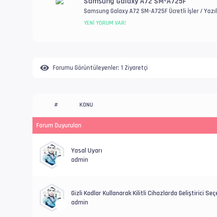
Samsung Galaxy A72 SM-A725F
Samsung Galaxy A72 SM-A725F Ücretli İşler / Yazıl
Genel Donanım Sorunlar
YENI YORUM VAR!
Forumu Görüntüleyenler:
1 Ziyaretçi
KONU
#
Forum Duyuruları
Yasal Uyarı
admin
Gizli Kodlar Kullanarak Kilitli Cihazlarda Geliştirici Seçe
admin