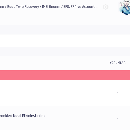
ım / Root Twrp Recovery / IMEI Onarım / EFS, FRP ve Account /
YORUMLAR
-
nekleri Nasıl Etkinleştirilir :
-