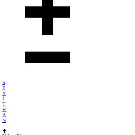
S
E
Y
İ
T
H
A
N
.