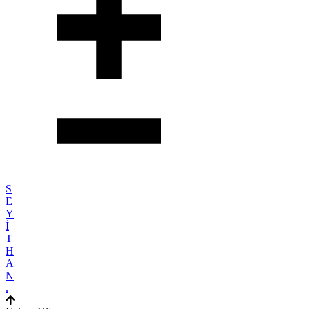
S
E
Y
İ
T
H
A
N
.