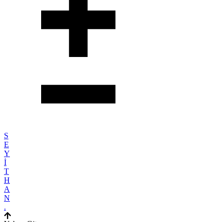
S
E
Y
İ
T
H
A
N
.