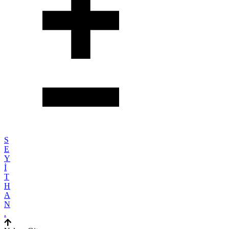
S
E
Y
İ
T
H
A
N
.