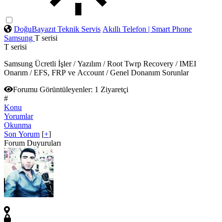
DoğuBayazıt Teknik Servis
Akıllı Telefon | Smart Phone
Samsung
T serisi
T serisi
Samsung Ücretli İşler / Yazılım / Root Twrp Recovery / IMEI
Onarım / EFS, FRP ve Account / Genel Donanım Sorunlar
Forumu Görüntüleyenler:
1 Ziyaretçi
#
Konu
Yorumlar
Okunma
Son Yorum
[
+
]
Forum Duyuruları