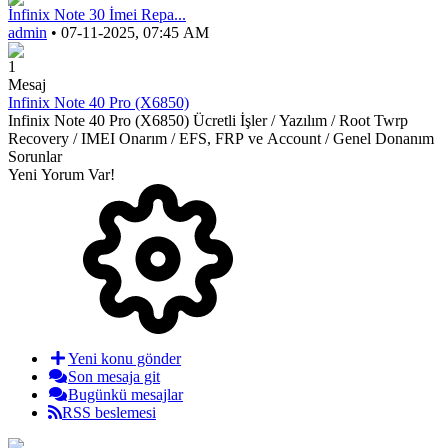
İnfinix Note 30 İmei Repa...
admin
• 07-11-2025, 07:45 AM
1
Mesaj
Infinix Note 40 Pro (X6850)
Infinix Note 40 Pro (X6850) Ücretli İşler / Yazılım / Root Twrp
Recovery / IMEI Onarım / EFS, FRP ve Account / Genel Donanım
Sorunlar
Yeni Yorum Var!
Yeni konu gönder
Son mesaja git
Bugünkü mesajlar
RSS beslemesi