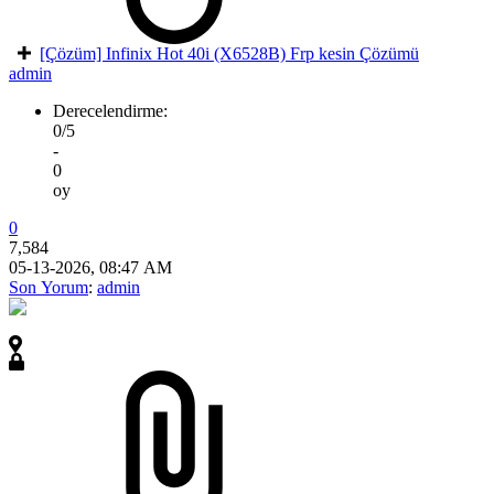
[Çözüm] Infinix Hot 40i (X6528B) Frp kesin Çözümü
admin
Derecelendirme:
0/5
-
0
oy
0
7,584
05-13-2026, 08:47 AM
Son Yorum
:
admin