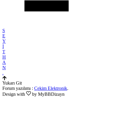
S
E
Y
İ
T
H
A
N
.
Yukarı Git
Forum yazılımı :
Çekim Elektronik
.
Design with
by MyBBDizayn