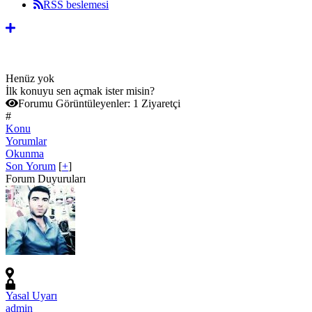
RSS beslemesi
Henüz yok
İlk konuyu sen açmak ister misin?
Forumu Görüntüleyenler:
1 Ziyaretçi
#
Konu
Yorumlar
Okunma
Son Yorum
[
+
]
Forum Duyuruları
Yasal Uyarı
admin