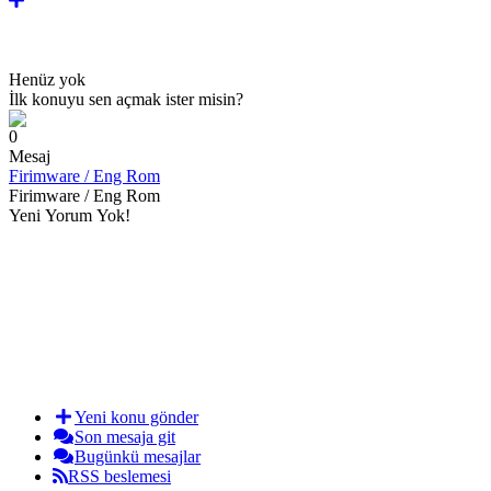
Henüz yok
İlk konuyu sen açmak ister misin?
0
Mesaj
Firimware / Eng Rom
Firimware / Eng Rom
Yeni Yorum Yok!
Yeni konu gönder
Son mesaja git
Bugünkü mesajlar
RSS beslemesi