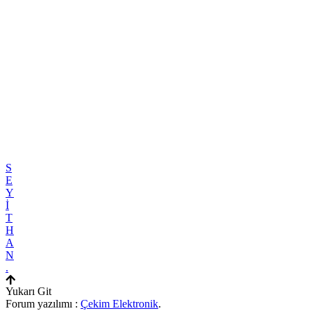
S
E
Y
İ
T
H
A
N
.
Yukarı Git
Forum yazılımı :
Çekim Elektronik
.