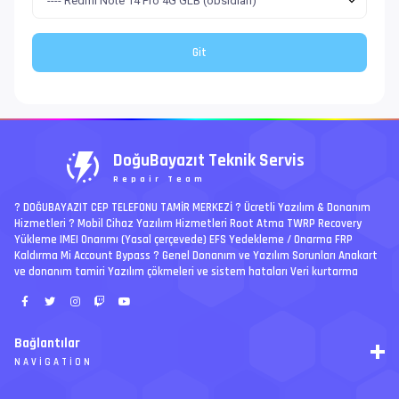
DoğuBayazıt Teknik Servis
Repair Team
? DOĞUBAYAZIT CEP TELEFONU TAMİR MERKEZİ ?️ Ücretli Yazılım & Donanım
Hizmetleri ? Mobil Cihaz Yazılım Hizmetleri Root Atma TWRP Recovery
Yükleme IMEI Onarımı (Yasal çerçevede) EFS Yedekleme / Onarma FRP
Kaldırma Mi Account Bypass ? Genel Donanım ve Yazılım Sorunları Anakart
ve donanım tamiri Yazılım çökmeleri ve sistem hataları Veri kurtarma
Bağlantılar
NAVIGATION
RSS