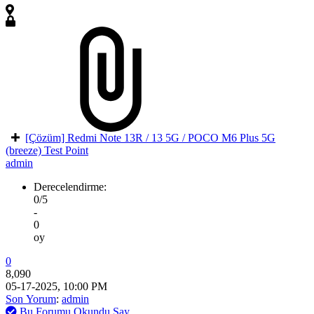
[Çözüm] Redmi Note 13R / 13 5G / POCO M6 Plus 5G
(breeze) Test Point
admin
Derecelendirme:
0/5
-
0
oy
0
8,090
05-17-2025, 10:00 PM
Son Yorum
:
admin
Bu Forumu Okundu Say