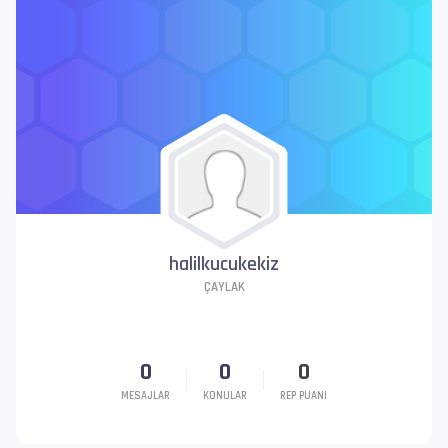
halilkucukekiz
ÇAYLAK
0
0
0
MESAJLAR
KONULAR
REP PUANI