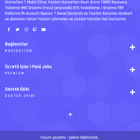
Hizmetleri ? Mobil Cihaz Yazılım Hizmetleri Root Atma TWRP Recovery
Yükleme IMEI Onarımı (Yasal çerçevede) EFS Yedekleme / Onarma FRP
Kaldırma Mi Account Bypass ? Genel Donanım ve Yazılım Sorunları Anakart
ve donanım tamiri Yazılım çökmeleri ve sistem hataları Veri kurtarma
Bağlantılar
NAVIGATION
RSS
Ücretli İşler | Paid Jobs
Arşiv
PREMIUM
Ajanda
İletişim
İstek
Destek Ekibi
Forum Yönetimi
Paketler
Forumları Okundu Kabul Et
DESTEK EKIBI
Özel tema
Premium üyelikler
S
E
Y
Ücretli İşler
İ
T
H
Forum yazılımı :
Çekim Elektronik
.