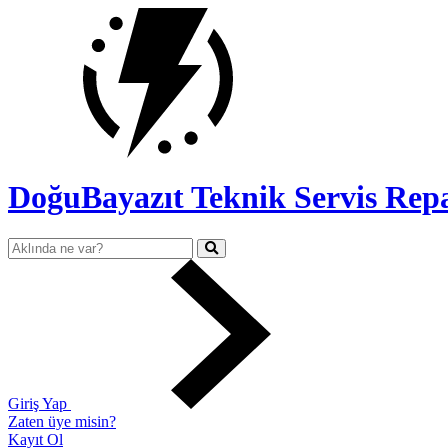
DoğuBayazıt Teknik Servis
Repa
Giriş Yap
Zaten üye misin?
Kayıt Ol