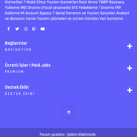
Hizmetleri ? Mobil Cihaz Yazılım Hizmetleri Root Atma TWRP Recovery
Yükleme IMEI Onarımı (Yasal çerçevede) EFS Yedekleme / Onarma FRP
Kaldırma Mi Account Bypass ? Genel Donanım ve Yazılım Sorunları Anakart
ve donanım tamiri Yazılım çökmeleri ve sistem hataları Veri kurtarma
Bağlantılar
NAVIGATION
RSS
Ücretli İşler | Paid Jobs
Arşiv
PREMIUM
Ajanda
İletişim
İstek
Destek Ekibi
Forum Yönetimi
Paketler
Forumları Okundu Kabul Et
DESTEK EKIBI
Özel tema
Premium üyelikler
S
E
Y
Ücretli İşler
İ
T
H
Forum yazılımı :
Çekim Elektronik
.