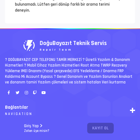
bulunamadı. Lütfen geri dönüp farklı bir arama terimi
deneyin.
DoğuBayazıt Teknik Servis
Repair Team
? DOĞUBAYAZIT CEP TELEFONU TAMİR MERKEZİ ?️ Ücretli Yazılım & Donanım
Hizmetleri ? Mobil Cihaz Yazılım Hizmetleri Root Atma TWRP Recovery
Yükleme IMEI Onarımı (Yasal çerçevede) EFS Yedekleme / Onarma FRP
Kaldırma Mi Account Bypass ? Genel Donanım ve Yazılım Sorunları Anakart
ve donanım tamiri Yazılım çökmeleri ve sistem hataları Veri kurtarma
Bağlantılar
NAVIGATION
RSS
Giriş Yap
KAYIT OL
Ücretli İşler | Paid Jobs
Arşiv
Zaten üye misin?
PREMIUM
Ajanda