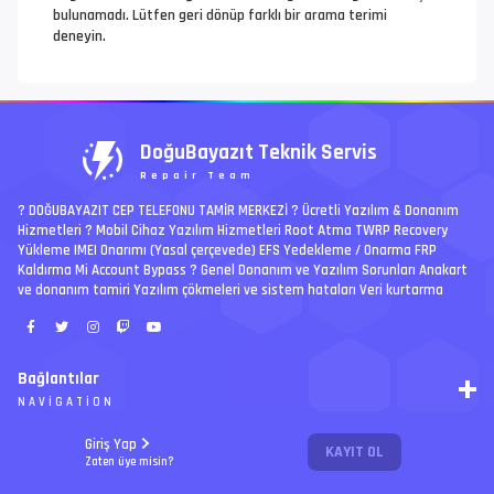
bulunamadı. Lütfen geri dönüp farklı bir arama terimi
deneyin.
DoğuBayazıt Teknik Servis
Repair Team
? DOĞUBAYAZIT CEP TELEFONU TAMİR MERKEZİ ?️ Ücretli Yazılım & Donanım
Hizmetleri ? Mobil Cihaz Yazılım Hizmetleri Root Atma TWRP Recovery
Yükleme IMEI Onarımı (Yasal çerçevede) EFS Yedekleme / Onarma FRP
Kaldırma Mi Account Bypass ? Genel Donanım ve Yazılım Sorunları Anakart
ve donanım tamiri Yazılım çökmeleri ve sistem hataları Veri kurtarma
Bağlantılar
NAVIGATION
RSS
Giriş Yap
KAYIT OL
Ücretli İşler | Paid Jobs
Arşiv
Zaten üye misin?
PREMIUM
Ajanda