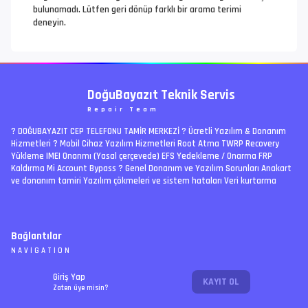
bulunamadı. Lütfen geri dönüp farklı bir arama terimi
deneyin.
DoğuBayazıt Teknik Servis
Repair Team
? DOĞUBAYAZIT CEP TELEFONU TAMİR MERKEZİ ?️ Ücretli Yazılım & Donanım
Hizmetleri ? Mobil Cihaz Yazılım Hizmetleri Root Atma TWRP Recovery
Yükleme IMEI Onarımı (Yasal çerçevede) EFS Yedekleme / Onarma FRP
Kaldırma Mi Account Bypass ? Genel Donanım ve Yazılım Sorunları Anakart
ve donanım tamiri Yazılım çökmeleri ve sistem hataları Veri kurtarma
Bağlantılar
NAVIGATION
RSS
Giriş Yap
KAYIT OL
Ücretli İşler | Paid Jobs
Arşiv
Zaten üye misin?
PREMIUM
Ajanda