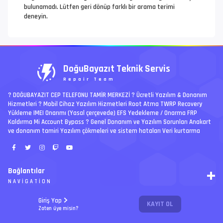
bulunamadı. Lütfen geri dönüp farklı bir arama terimi
deneyin.
DoğuBayazıt Teknik Servis
Repair Team
? DOĞUBAYAZIT CEP TELEFONU TAMİR MERKEZİ ?️ Ücretli Yazılım & Donanım
Hizmetleri ? Mobil Cihaz Yazılım Hizmetleri Root Atma TWRP Recovery
Yükleme IMEI Onarımı (Yasal çerçevede) EFS Yedekleme / Onarma FRP
Kaldırma Mi Account Bypass ? Genel Donanım ve Yazılım Sorunları Anakart
ve donanım tamiri Yazılım çökmeleri ve sistem hataları Veri kurtarma
Bağlantılar
NAVIGATION
RSS
Giriş Yap
KAYIT OL
Ücretli İşler | Paid Jobs
Arşiv
Zaten üye misin?
PREMIUM
Ajanda