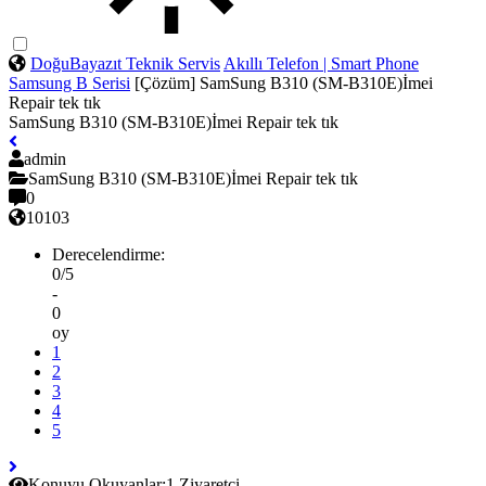
DoğuBayazıt Teknik Servis
Akıllı Telefon | Smart Phone
Samsung
B Serisi
[Çözüm] SamSung B310 (SM-B310E)İmei
Repair tek tık
SamSung B310 (SM-B310E)İmei Repair tek tık
admin
SamSung B310 (SM-B310E)İmei Repair tek tık
0
10103
Derecelendirme:
0/5
-
0
oy
1
2
3
4
5
Konuyu Okuyanlar:
1 Ziyaretçi