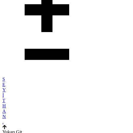
S
E
Y
İ
T
H
A
N
.
Yukarı Git