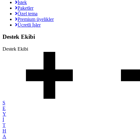
İstek
Paketler
Özel tema
Premium üyelikler
Ücretli İşler
Destek Ekibi
Destek Ekibi
S
E
Y
İ
T
H
A