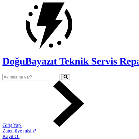
DoğuBayazıt Teknik Servis
Repa
Giriş Yap
Zaten üye misin?
Kayıt Ol