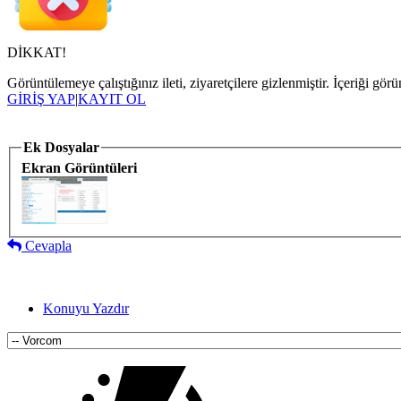
DİKKAT!
Görüntülemeye çalıştığınız ileti, ziyaretçilere gizlenmiştir. İçeriği 
GİRİŞ YAP
|
KAYIT OL
Ek Dosyalar
Ekran Görüntüleri
Cevapla
Konuyu Yazdır