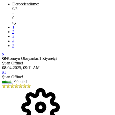
Derecelendirme:
0/5
-
0
oy
1
2
3
4
5
Konuyu Okuyanlar:
1 Ziyaretçi
Şuan Offine!
08-04-2025, 09:11 AM
#1
Şuan Offine!
admin
Yönetici