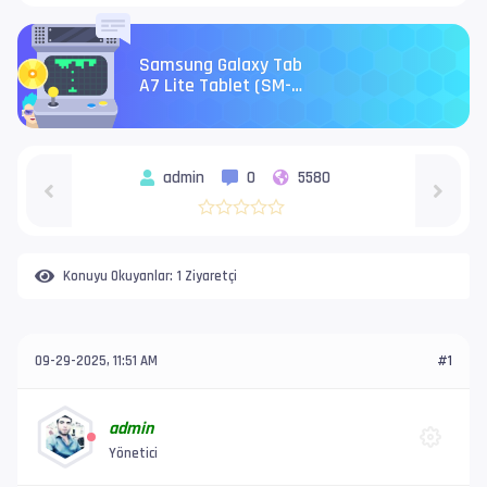
Samsung Galaxy Tab
A7 Lite Tablet (SM-
T220) Frp Kesin Çözüm
admin
0
5580
Konuyu Okuyanlar:
1 Ziyaretçi
09-29-2025, 11:51 AM
#1
admin
Yönetici