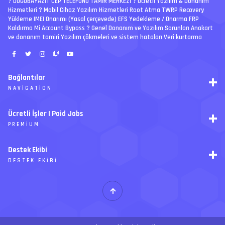
? DOĞUBAYAZIT CEP TELEFONU TAMİR MERKEZİ ?️ Ücretli Yazılım & Donanım
Hizmetleri ? Mobil Cihaz Yazılım Hizmetleri Root Atma TWRP Recovery
Yükleme IMEI Onarımı (Yasal çerçevede) EFS Yedekleme / Onarma FRP
Kaldırma Mi Account Bypass ? Genel Donanım ve Yazılım Sorunları Anakart
ve donanım tamiri Yazılım çökmeleri ve sistem hataları Veri kurtarma
Bağlantılar
NAVIGATION
RSS
Ücretli İşler | Paid Jobs
Arşiv
PREMIUM
Ajanda
İletişim
İstek
Destek Ekibi
Forum Yönetimi
Paketler
Forumları Okundu Kabul Et
DESTEK EKIBI
Özel tema
Premium üyelikler
S
E
Y
Ücretli İşler
İ
T
H