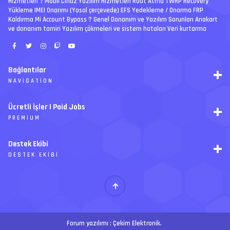
Hizmetleri ? Mobil Cihaz Yazılım Hizmetleri Root Atma TWRP Recovery
Yükleme IMEI Onarımı (Yasal çerçevede) EFS Yedekleme / Onarma FRP
Kaldırma Mi Account Bypass ? Genel Donanım ve Yazılım Sorunları Anakart
ve donanım tamiri Yazılım çökmeleri ve sistem hataları Veri kurtarma
Bağlantılar
NAVIGATION
RSS
Ücretli İşler | Paid Jobs
Arşiv
PREMIUM
Ajanda
İletişim
İstek
Destek Ekibi
Forum Yönetimi
Paketler
Forumları Okundu Kabul Et
DESTEK EKIBI
Özel tema
Premium üyelikler
S
E
Y
Ücretli İşler
İ
T
H
Forum yazılımı :
Çekim Elektronik
.