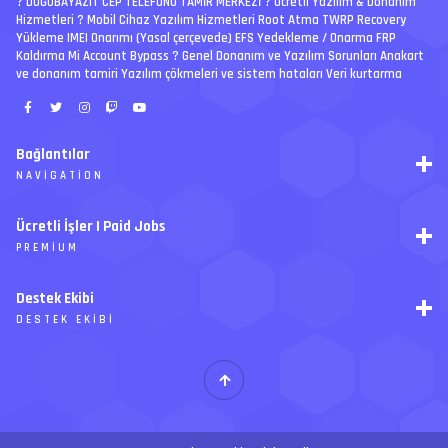
? DOĞUBAYAZIT CEP TELEFONU TAMİR MERKEZİ ?️ Ücretli Yazılım & Donanım
Hizmetleri ? Mobil Cihaz Yazılım Hizmetleri Root Atma TWRP Recovery
Yükleme IMEI Onarımı (Yasal çerçevede) EFS Yedekleme / Onarma FRP
Kaldırma Mi Account Bypass ? Genel Donanım ve Yazılım Sorunları Anakart
ve donanım tamiri Yazılım çökmeleri ve sistem hataları Veri kurtarma
Bağlantılar
NAVIGATION
RSS
Ücretli İşler | Paid Jobs
Arşiv
PREMIUM
Ajanda
İletişim
İstek
Destek Ekibi
Forum Yönetimi
Paketler
Forumları Okundu Kabul Et
DESTEK EKIBI
Özel tema
Premium üyelikler
S
E
Y
Ücretli İşler
İ
T
H