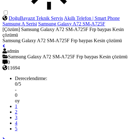
DoğuBayazıt Teknik Servis
Akıllı Telefon | Smart Phone
Samsung
A Serisi
Samsung Galaxy A72 SM-A725F
[Çözüm] Samsung Galaxy A72 SM-A725F Frp baypas Kesin
çözümü
Samsung Galaxy A72 SM-A725F Frp baypas Kesin çözümü
admin
Samsung Galaxy A72 SM-A725F Frp baypas Kesin çözümü
0
11694
Derecelendirme:
0/5
-
0
oy
1
2
3
4
5