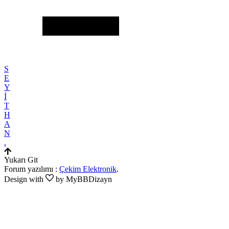
S
E
Y
İ
T
H
A
N
.
Yukarı Git
Forum yazılımı :
Çekim Elektronik
.
Design with
by MyBBDizayn