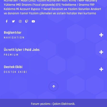
Hizmetleri ? Mobil Cihaz Yazılım Hizmetleri Root Atma TWRP Recovery
Yükleme IMEI Onarımı (Yasal çerçevede) EFS Yedekleme / Onarma FRP
Kaldırma Mi Account Bypass ? Genel Donanım ve Yazılım Sorunları Anakart
ve donanım tamiri Yazılım çökmeleri ve sistem hataları Veri kurtarma
Bağlantılar
NAVIGATION
RSS
Ücretli İşler | Paid Jobs
Arşiv
PREMIUM
Ajanda
İletişim
İstek
Destek Ekibi
Forum Yönetimi
Paketler
Forumları Okundu Kabul Et
DESTEK EKIBI
Özel tema
Premium üyelikler
S
E
Y
Ücretli İşler
İ
T
H
Forum yazılımı :
Çekim Elektronik
.