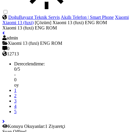
DoğuBayazıt Teknik Servis
Akıllı Telefon | Smart Phone
Xiaomi
Xiaomi 13 (fuxi)
[Çözüm] Xiaomi 13 (fuxi) ENG ROM
Xiaomi 13 (fuxi) ENG ROM
admin
Xiaomi 13 (fuxi) ENG ROM
0
12713
Derecelendirme:
0/5
-
0
oy
1
2
3
4
5
Konuyu Okuyanlar:
1 Ziyaretçi
Şuan Offine!