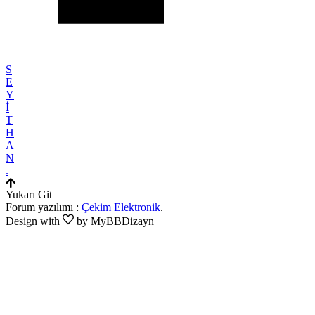
S
E
Y
İ
T
H
A
N
.
Yukarı Git
Forum yazılımı :
Çekim Elektronik
.
Design with
by MyBBDizayn