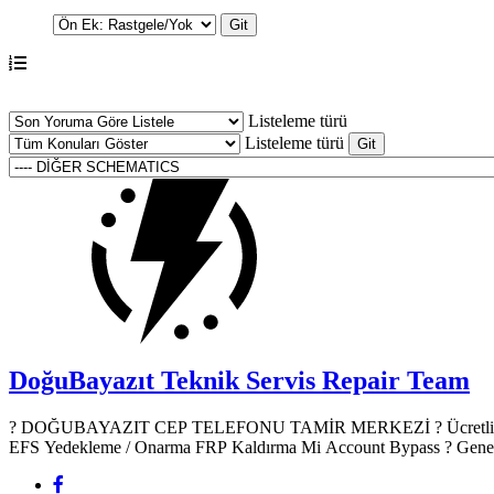
Listeleme türü
Listeleme türü
DoğuBayazıt Teknik Servis
Repair Team
? DOĞUBAYAZIT CEP TELEFONU TAMİR MERKEZİ ?️ Ücretli Yazılım & Donanım Hizmetleri ? Mobil Cihaz Yazılım Hizmetleri Root Atma TWRP Recovery Yükleme IMEI Onarımı (Yasal çerçevede)