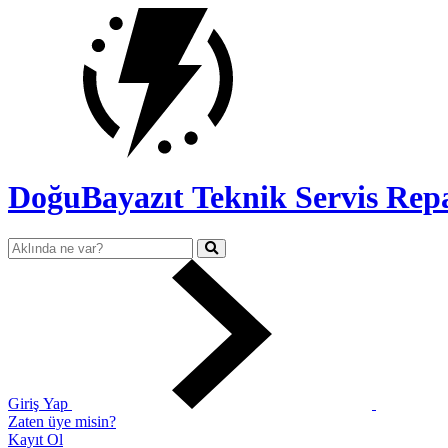
DoğuBayazıt Teknik Servis
Rep
Giriş Yap
Zaten üye misin?
Kayıt Ol