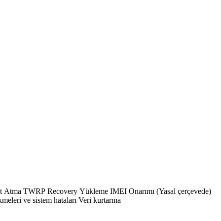
EFS Yedekleme / Onarma FRP Kaldırma Mi Account Bypass ? Genel Donanım ve Yazılım Sorunları Anakart ve donanım tamiri Yazılım çökmeleri ve sistem hataları Veri kurtarma