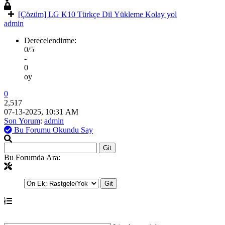
[Çözüm] LG K10 Türkçe Dil Yükleme Kolay yol
admin
Derecelendirme:
0/5
-
0
oy
0
2,517
07-13-2025, 10:31 AM
Son Yorum
:
admin
Bu Forumu Okundu Say
Bu Forumda Ara: