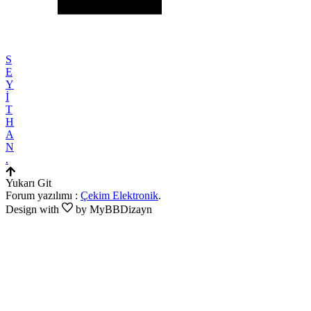
S
E
Y
İ
T
H
A
N
.
Yukarı Git
Forum yazılımı :
Çekim Elektronik
.
Design with
by MyBBDizayn