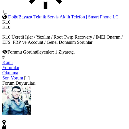
DoğuBayazıt Teknik Servis
Akıllı Telefon | Smart Phone
LG
K10
K10
K10 Ücretli İşler / Yazılım / Root Twrp Recovery / IMEI Onarım /
EFS, FRP ve Account / Genel Donanım Sorunlar
Forumu Görüntüleyenler:
1 Ziyaretçi
#
Konu
Yorumlar
Okunma
Son Yorum
[
+
]
Forum Duyuruları