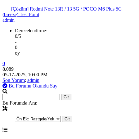
[Çözüm] Redmi Note 13R / 13 5G / POCO M6 Plus 5G
(breeze) Test Point
admin
Derecelendirme:
0/5
-
0
oy
0
8,089
05-17-2025, 10:00 PM
Son Yorum
:
admin
Bu Forumu Okundu Say
Bu Forumda Ara: