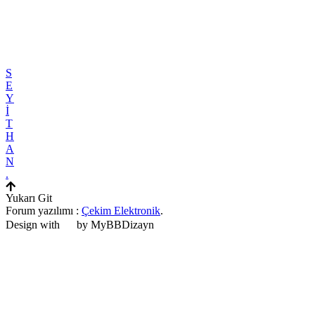
S
E
Y
İ
T
H
A
N
.
Yukarı Git
Forum yazılımı :
Çekim Elektronik
.
Design with
by MyBBDizayn