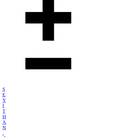
S
E
Y
İ
T
H
A
N
.