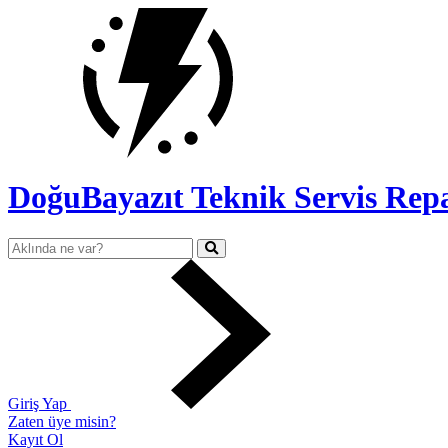
DoğuBayazıt Teknik Servis
Repa
Giriş Yap
Zaten üye misin?
Kayıt Ol