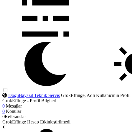
DoğuBayazıt Teknik Servis
GrokEffinge, Adlı Kullanıcının Profil 
GrokEffinge - Profil Bilgileri
0
Mesajlar
0
Konular
0
Referanslar
GrokEffinge
Hesap Etkinleştirilmedi