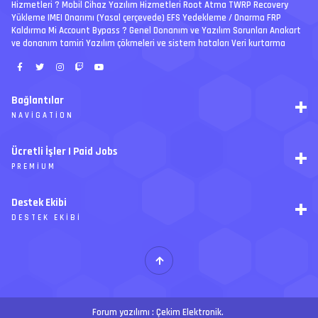
Hizmetleri ? Mobil Cihaz Yazılım Hizmetleri Root Atma TWRP Recovery
Yükleme IMEI Onarımı (Yasal çerçevede) EFS Yedekleme / Onarma FRP
Kaldırma Mi Account Bypass ? Genel Donanım ve Yazılım Sorunları Anakart
ve donanım tamiri Yazılım çökmeleri ve sistem hataları Veri kurtarma
Bağlantılar
NAVIGATION
RSS
Ücretli İşler | Paid Jobs
Arşiv
PREMIUM
Ajanda
İletişim
İstek
Destek Ekibi
Forum Yönetimi
Paketler
Forumları Okundu Kabul Et
DESTEK EKIBI
Özel tema
Premium üyelikler
S
E
Y
Ücretli İşler
İ
T
H
Forum yazılımı :
Çekim Elektronik
.