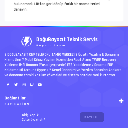
bulunamadı. Lütfen geri dönüp farklı bir arama terimi
deneyin.
DoğuBayazıt Teknik Servis
Repair Team
? DOĞUBAYAZIT CEP TELEFONU TAMİR MERKEZİ ?️ Ücretli Yazılım & Donanım
Hizmetleri ? Mobil Cihaz Yazılım Hizmetleri Root Atma TWRP Recovery
Yükleme IMEI Onarımı (Yasal çerçevede) EFS Yedekleme / Onarma FRP
Kaldırma Mi Account Bypass ? Genel Donanım ve Yazılım Sorunları Anakart
ve donanım tamiri Yazılım çökmeleri ve sistem hataları Veri kurtarma
Bağlantılar
NAVIGATION
RSS
Giriş Yap
KAYIT OL
Ücretli İşler | Paid Jobs
Arşiv
Zaten üye misin?
PREMIUM
Ajanda