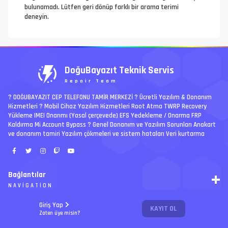
bulunamadı. Lütfen geri dönüp farklı bir arama terimi
deneyin.
DoğuBayazıt Teknik Servis
Repair Team
? DOĞUBAYAZIT CEP TELEFONU TAMİR MERKEZİ ?️ Ücretli Yazılım & Donanım
Hizmetleri ? Mobil Cihaz Yazılım Hizmetleri Root Atma TWRP Recovery
Yükleme IMEI Onarımı (Yasal çerçevede) EFS Yedekleme / Onarma FRP
Kaldırma Mi Account Bypass ? Genel Donanım ve Yazılım Sorunları Anakart
ve donanım tamiri Yazılım çökmeleri ve sistem hataları Veri kurtarma
Bağlantılar
NAVIGATION
RSS
Giriş Yap
KAYIT OL
Ücretli İşler | Paid Jobs
Arşiv
Zaten üye misin?
PREMIUM
Ajanda