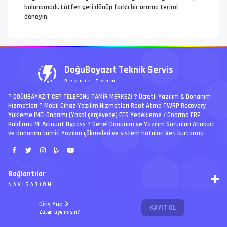
bulunamadı. Lütfen geri dönüp farklı bir arama terimi
deneyin.
DoğuBayazıt Teknik Servis
Repair Team
? DOĞUBAYAZIT CEP TELEFONU TAMİR MERKEZİ ?️ Ücretli Yazılım & Donanım
Hizmetleri ? Mobil Cihaz Yazılım Hizmetleri Root Atma TWRP Recovery
Yükleme IMEI Onarımı (Yasal çerçevede) EFS Yedekleme / Onarma FRP
Kaldırma Mi Account Bypass ? Genel Donanım ve Yazılım Sorunları Anakart
ve donanım tamiri Yazılım çökmeleri ve sistem hataları Veri kurtarma
Bağlantılar
NAVIGATION
RSS
Giriş Yap
KAYIT OL
Ücretli İşler | Paid Jobs
Arşiv
Zaten üye misin?
PREMIUM
Ajanda