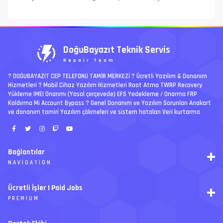
DoğuBayazıt Teknik Servis
Repair Team
? DOĞUBAYAZIT CEP TELEFONU TAMİR MERKEZİ ?️ Ücretli Yazılım & Donanım
Hizmetleri ? Mobil Cihaz Yazılım Hizmetleri Root Atma TWRP Recovery
Yükleme IMEI Onarımı (Yasal çerçevede) EFS Yedekleme / Onarma FRP
Kaldırma Mi Account Bypass ? Genel Donanım ve Yazılım Sorunları Anakart
ve donanım tamiri Yazılım çökmeleri ve sistem hataları Veri kurtarma
Bağlantılar
NAVIGATION
RSS
Ücretli İşler | Paid Jobs
Arşiv
PREMIUM
Ajanda
İletişim
İstek