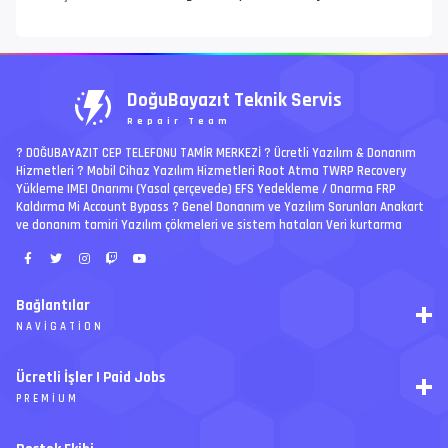
DoğuBayazıt Teknik Servis
Repair Team
? DOĞUBAYAZIT CEP TELEFONU TAMİR MERKEZİ ?️ Ücretli Yazılım & Donanım
Hizmetleri ? Mobil Cihaz Yazılım Hizmetleri Root Atma TWRP Recovery
Yükleme IMEI Onarımı (Yasal çerçevede) EFS Yedekleme / Onarma FRP
Kaldırma Mi Account Bypass ? Genel Donanım ve Yazılım Sorunları Anakart
ve donanım tamiri Yazılım çökmeleri ve sistem hataları Veri kurtarma
Bağlantılar
NAVIGATION
RSS
Ücretli İşler | Paid Jobs
Arşiv
PREMIUM
Ajanda
İletişim
İstek