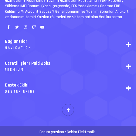
Hizmetleri ? Mobil Cihaz Yazılım Hizmetleri Root Atma TWRP Recovery
Yükleme IMEI Onarımı (Yasal çerçevede) EFS Yedekleme / Onarma FRP
Kaldırma Mi Account Bypass ? Genel Donanım ve Yazılım Sorunları Anakart
ve donanım tamiri Yazılım çökmeleri ve sistem hataları Veri kurtarma
Bağlantılar
NAVIGATION
RSS
Ücretli İşler | Paid Jobs
Arşiv
PREMIUM
Ajanda
İletişim
İstek
Destek Ekibi
Forum Yönetimi
Paketler
Forumları Okundu Kabul Et
DESTEK EKIBI
Özel tema
Premium üyelikler
S
E
Y
Ücretli İşler
İ
T
H
Forum yazılımı :
Çekim Elektronik
.