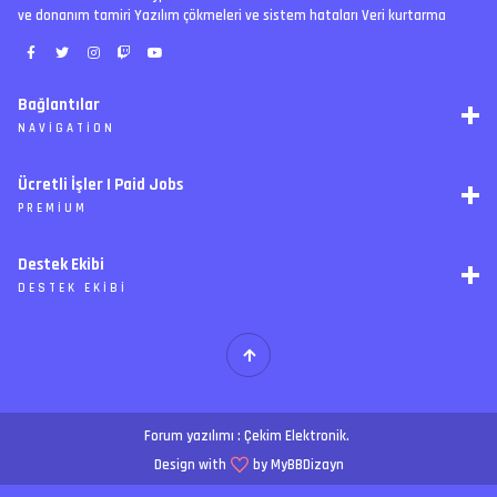
ve donanım tamiri Yazılım çökmeleri ve sistem hataları Veri kurtarma
Bağlantılar
NAVIGATION
RSS
Ücretli İşler | Paid Jobs
Arşiv
PREMIUM
Ajanda
İletişim
İstek
Destek Ekibi
Forum Yönetimi
Paketler
Forumları Okundu Kabul Et
DESTEK EKIBI
Özel tema
Premium üyelikler
S
E
Y
Ücretli İşler
İ
T
H
Forum yazılımı :
Çekim Elektronik
.
A
N
.
Design with
by MyBBDizayn