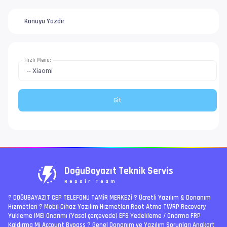
Konuyu Yazdır
Hızlı Menü:
DoğuBayazıt Teknik Servis
Repair Team
? DOĞUBAYAZIT CEP TELEFONU TAMİR MERKEZİ ?️ Ücretli Yazılım & Donanım
Hizmetleri ? Mobil Cihaz Yazılım Hizmetleri Root Atma TWRP Recovery
Yükleme IMEI Onarımı (Yasal çerçevede) EFS Yedekleme / Onarma FRP
Kaldırma Mi Account Bypass ? Genel Donanım ve Yazılım Sorunları Anakart