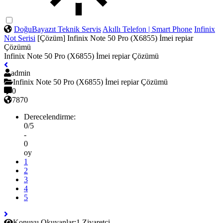
DoğuBayazıt Teknik Servis
Akıllı Telefon | Smart Phone
Infinix
Not Serisi
[Çözüm] Infinix Note 50 Pro (X6855) İmei repiar
Çözümü
Infinix Note 50 Pro (X6855) İmei repiar Çözümü
admin
Infinix Note 50 Pro (X6855) İmei repiar Çözümü
0
7870
Derecelendirme:
0/5
-
0
oy
1
2
3
4
5
Konuyu Okuyanlar:
1 Ziyaretçi