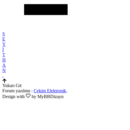
S
E
Y
İ
T
H
A
N
.
Yukarı Git
Forum yazılımı :
Çekim Elektronik
.
Design with
by MyBBDizayn